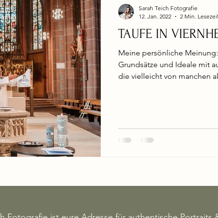
Sarah Teich Fotografie
12. Jan. 2022
2 Min. Lesezei
TAUFE IN VIERNH
Meine persönliche Meinung:
Grundsätze und Ideale mit 
die vielleicht von manchen als
ch Fotografie ist eure Adresse für authentische
Portraits
&