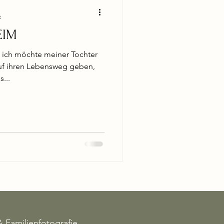
t
EIM
 ich möchte meiner Tochter
auf ihren Lebensweg geben,
...
 Familienfotografie,